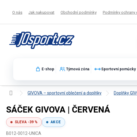
Přejít
na
O nás
Jak nakupovat
Obchodní podmínky
Podmínky ochrany 
obsah
E-shop
Týmová zóna
Sportovní pomůcky
Domů
GIVOVA – sportovní oblečení a doplňky
Doplňky GI
SÁČEK GIVOVA | ČERVENÁ
SLEVA -39 %
AKCE
B012-0012-UNICA