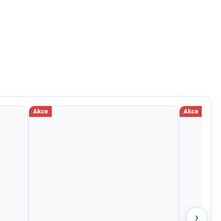
Akce
Akce
›