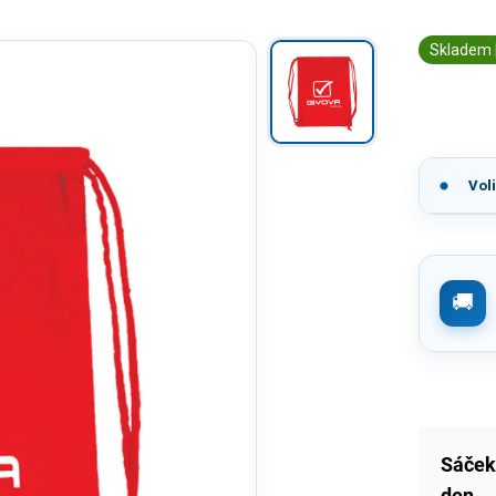
Skladem 
Vol
Sáček
den.