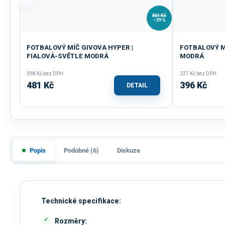
801 Kč
–39 %
FOTBALOVÝ MÍČ GIVOVA HYPER |
FOTBALOVÝ MÍ
FIALOVÁ-SVĚTLE MODRÁ
MODRÁ
398 Kč bez DPH
327 Kč bez DPH
481 Kč
396 Kč
DETAIL
Popis
Podobné (6)
Diskuze
Technické specifikace:
Rozměry: