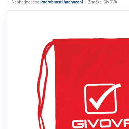
Průměrné
Neohodnoceno
Podrobnosti hodnocení
Značka:
GIVOVA
hodnocení
produktu
je
0,0
z
5
hvězdiček.