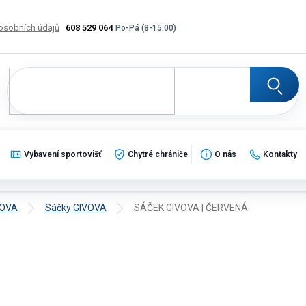
osobních údajů
608 529 064
Výměna, vrácení a reklamace zboží
Katalogy
Potisk
Vybavení sportovišť
Chytré chrániče
O nás
Kontakty
VOVA
Sáčky GIVOVA
SÁČEK GIVOVA | ČERVENÁ