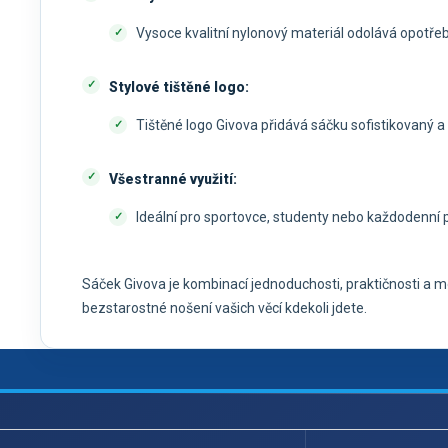
Vysoce kvalitní nylonový materiál odolává opotřeb
Stylové tištěné logo:
Tištěné logo Givova přidává sáčku sofistikovaný a
Všestranné využití:
Ideální pro sportovce, studenty nebo každodenní 
Sáček Givova je kombinací jednoduchosti, praktičnosti a mo
bezstarostné nošení vašich věcí kdekoli jdete.
Z
á