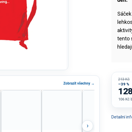
Sáček
lehkos
aktivi
tento
hledaj
213 Kč
Zobrazit všechny →
–39 %
128
106 Kč
Měrná
cena:
Detailní i
›