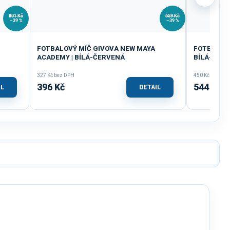
801 Kč
659 Kč
–39 %
–39 %
FOTBALOVÝ MÍČ GIVOVA NEW MAYA
FOTBALOVÝ
ACADEMY | BÍLÁ-ČERVENÁ
BÍLÁ-ČER
327 Kč bez DPH
450 Kč bez DP
396 Kč
544 Kč
IL
DETAIL