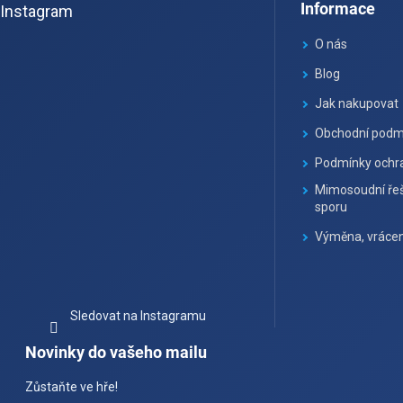
Informace
Instagram
p
a
O nás
t
Blog
í
Jak nakupovat
Obchodní podm
Podmínky ochra
Mimosoudní řeš
sporu
Výměna, vrácen
Sledovat na Instagramu
Novinky do vašeho mailu
Zůstaňte ve hře!