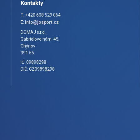
Kontakty
T: +420 608 529 064
E:
info@josport.cz
DOMAJ s.r.o.,
Gabrielovo nám. 45,
Chýnov
391 55
IČ: 09898298
DIČ: CZ09898298