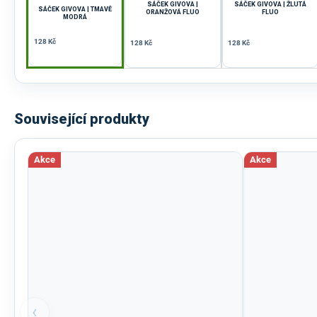
SÁČEK GIVOVA |
SÁČEK GIVOVA | ŽLUTÁ
SÁČEK GIVOVA | TMAVĚ
ORANŽOVÁ FLUO
FLUO
MODRÁ
128 Kč
128 Kč
128 Kč
Související produkty
Akce
Akce
‹