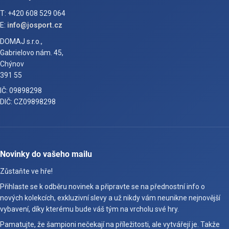
T: +420 608 529 064
E:
info@josport.cz
DOMAJ s.r.o.,
Gabrielovo nám. 45,
Chýnov
391 55
IČ: 09898298
DIČ: CZ09898298
Novinky do vašeho mailu
Zůstaňte ve hře!
Přihlaste se k odběru novinek a připravte se na přednostní info o
nových kolekcích, exkluzivní slevy a už nikdy vám neunikne nejnovější
vybavení, díky kterému bude váš tým na vrcholu své hry.
Pamatujte, že šampioni nečekají na příležitosti, ale vytvářejí je. Takže