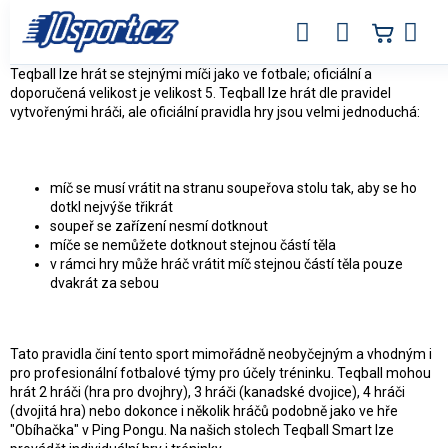
Přejít
na
obsah
Teqball lze hrát se stejnými míči jako ve fotbale; oficiální a
doporučená velikost je velikost 5. Teqball lze hrát dle pravidel
vytvořenými hráči, ale oficiální pravidla hry jsou velmi jednoduchá:
míč se musí vrátit na stranu soupeřova stolu tak, aby se ho
dotkl nejvýše třikrát
soupeř se zařízení nesmí dotknout
míče se nemůžete dotknout stejnou částí těla
v rámci hry může hráč vrátit míč stejnou částí těla pouze
dvakrát za sebou
Tato pravidla činí tento sport mimořádně neobyčejným a vhodným i
pro profesionální fotbalové týmy pro účely tréninku. Teqball mohou
hrát 2 hráči (hra pro dvojhry), 3 hráči (kanadské dvojice), 4 hráči
(dvojitá hra) nebo dokonce i několik hráčů podobně jako ve hře
"Obíhačka" v Ping Pongu. Na našich stolech Teqball Smart lze