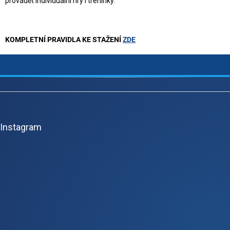
provádět individuální hry i tréninky.
KOMPLETNÍ PRAVIDLA KE STAŽENÍ
ZDE
Z
á
p
Instagram
a
t
í