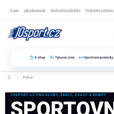
Přejít
na
O nás
Jak nakupovat
Obchodní podmínky
Podmínky ochrany 
obsah
E-shop
Týmová zóna
Sportovní pomůcky
Domů
Pokus
JOSPORT.CZ PRO KLUBY, ŠKOLY, SVAZY A KEMPY
SPORTOVN