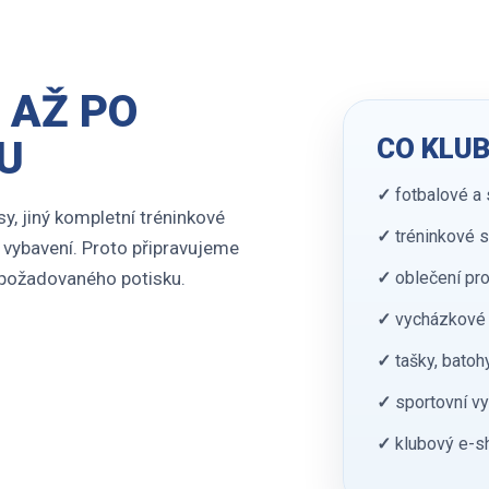
 AŽ PO
CO KLUB
U
✓
fotbalové a 
y, jiný kompletní tréninkové
✓
tréninkové s
í vybavení. Proto připravujeme
✓
oblečení pro
a požadovaného potisku.
✓
vycházkové 
✓
tašky, batoh
✓
sportovní vy
✓
klubový e-sh