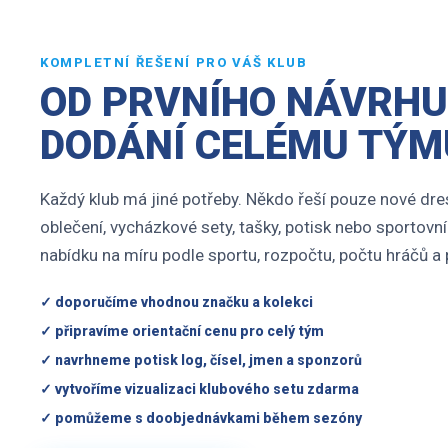
KOMPLETNÍ ŘEŠENÍ PRO VÁŠ KLUB
OD PRVNÍHO NÁVRHU
DODÁNÍ CELÉMU TÝM
Každý klub má jiné potřeby. Někdo řeší pouze nové dres
oblečení, vycházkové sety, tašky, potisk nebo sportovn
nabídku na míru podle sportu, rozpočtu, počtu hráčů 
✓ doporučíme vhodnou značku a kolekci
✓ připravíme orientační cenu pro celý tým
✓ navrhneme potisk log, čísel, jmen a sponzorů
✓ vytvoříme vizualizaci klubového setu zdarma
✓ pomůžeme s doobjednávkami během sezóny