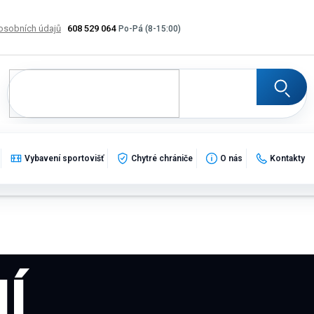
osobních údajů
608 529 064
Výměna, vrácení a reklamace zboží
Katalogy
Potisk
Vybavení sportovišť
Chytré chrániče
O nás
Kontakty
Í