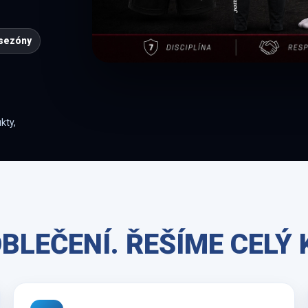
sezóny
kty,
LEČENÍ. ŘEŠÍME CELÝ 