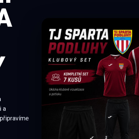
A
Y
a
i a
 připravíme