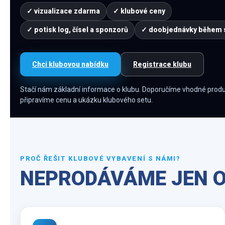
✓ vizualizace zdarma
✓ klubové ceny
✓ potisk log, čísel a sponzorů
✓ doobjednávky během 
Chci klubovou nabídku
Registrace klubu
Stačí nám základní informace o klubu. Doporučíme vhodné produ
připravíme cenu a ukázku klubového setu.
PROČ ŘEŠIT KLUBOVÉ VYBAVENÍ S NÁMI?
NEPRODÁVÁME JEN OB