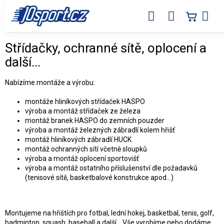
Přejít
na
obsah
Střídačky, ochranné sítě, oplocení a
další...
Nabízíme montáže a výrobu:
montáže hliníkových střídaček HASPO
výroba a montáž střídaček ze železa
montáž branek HASPO do zemních pouzder
výroba a montáž železných zábradlí kolem hřišť
montáž hliníkových zábradlí HUCK
montáž ochranných sítí včetně sloupků
výroba a montáž oplocení sportovišť
výroba a montáž ostatního příslušenství dle požadavků
(tenisové sítě, basketbalové konstrukce apod...)
Montujeme na hřištích pro fotbal, lední hokej, basketbal, tenis, golf,
badminton, squash, baseball a další... Vše vyrobíme nebo dodáme