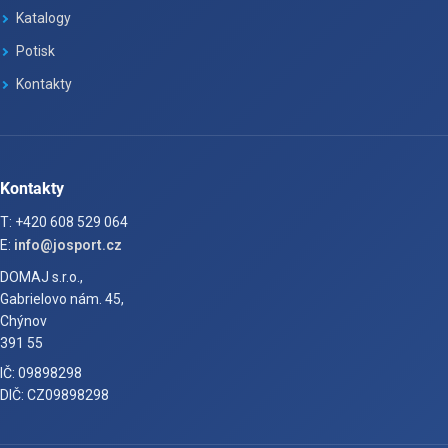
Katalogy
Potisk
Kontakty
Kontakty
T: +420 608 529 064
E:
info@josport.cz
DOMAJ s.r.o.,
Gabrielovo nám. 45,
Chýnov
391 55
IČ: 09898298
DIČ: CZ09898298