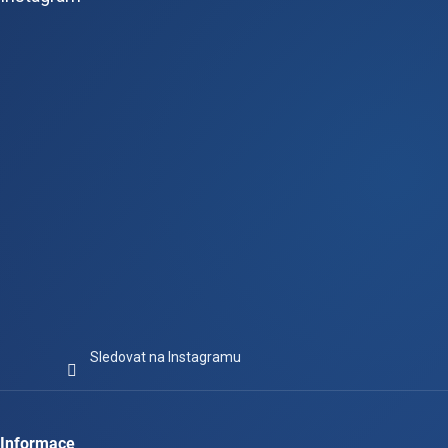
a
t
í
Sledovat na Instagramu
Informace