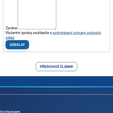
Zpráva
Vložením zprávy souhlasíte s
podmínkami ochrany osobních
údajů
PŘEDCHOZÍ ČLÁNEK
Z
á
p
Instagram