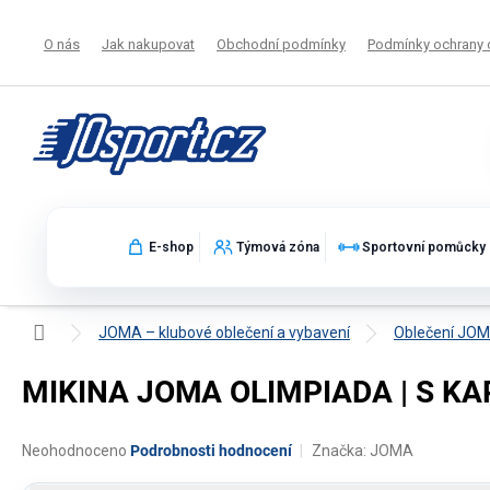
Přejít
na
O nás
Jak nakupovat
Obchodní podmínky
Podmínky ochrany 
obsah
E-shop
Týmová zóna
Sportovní pomůcky
Domů
JOMA – klubové oblečení a vybavení
Oblečení JO
MIKINA JOMA OLIMPIADA | S KA
Průměrné
Neohodnoceno
Podrobnosti hodnocení
Značka:
JOMA
hodnocení