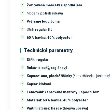
Žebrované manžety a spodní lem
Moderní
potisk rukávů
Vyšívané logo Joma
Střih
regular fit
60 % bavlna, 40 % polyester
Technické parametry
Střih:
regular
Rukáv:
dlouhý, raglánový
Kapuce:
ano, ploché šňůrky
(*bez šňůrek u juniorskýc
Kapsa:
klokaní
Lemování:
žebrované manžety + spodní lem
Materiál:
60 % bavlna, 40 % polyester
Vnitřní strana:
fleece (hřejivá úprava)