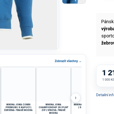
Pánsk
výrob
sporto
žebro
Zobrazit všechny →
1 2
1 000 K
Měrná
cena:
Detailní i
›
MIKINA JOMA COMBI
MIKINA JOMA
MIKINA JOMA OLIMPIADA
PREMIUM | S KAPUCÍ |
CHAMPIONSHP 20 | PLNÝ
| S KAPUCÍ | ŠEDÁ
C
ČERVENÁ-TMAVĚ MODRÁ
ZIP | VÍNOVÁ-TMAVĚ
PO
MODRÁ