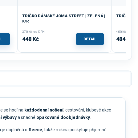
TRIČKO DÁMSKÉ JOMA STREET | ZELENÁ |
TRIČKO DÁ
K/R
370 Kč bez DPH
400 Kč bez DP
448 Kč
484 Kč
IL
DETAIL
ěle se hodí na
každodenní nošení
, cestování, klubové akce
í výbavy
a snadné
opakované doobjednávky
.
na je doplněná o
fleece
, takže mikina poskytuje příjemné