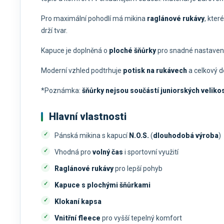
Pro maximální pohodlí má mikina
raglánové rukávy
, kter
drží tvar.
Kapuce je doplněná o
ploché šňůrky
pro snadné nastavení
Moderní vzhled podtrhuje
potisk na rukávech
a celkový d
*Poznámka:
šňůrky nejsou součástí juniorských velikos
Hlavní vlastnosti
Pánská mikina s kapucí
N.O.S.
(
dlouhodobá výroba
)
Vhodná pro
volný čas
i sportovní využití
Raglánové rukávy
pro lepší pohyb
Kapuce s plochými šňůrkami
Klokaní kapsa
Vnitřní fleece
pro vyšší tepelný komfort