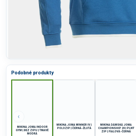
Podobné produkty
‹
MIKINA JOMA WINNER IV |
MIKINA DÁMSKÁ JOMA
MIKINA JOMA INDOOR
POLOZIP | ČERNÁ-ŽLUTÁ
CHAMPIONSHIP 20 | PLNÝ
GYM | BEZ ZIPU | TMAVĚ
ZIP | FIALOVÁ-ČERNÁ
MODRÁ