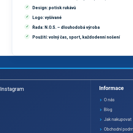
Design:
potisk rukávů
Logo:
vyšívané
Řada:
N.O.S. – dlouhodobá výroba
Použití:
volný čas, sport, každodenní nošení
Z
á
Informace
Instagram
p
a
O nás
t
Blog
í
Jak nakupovat
Obchodní podm