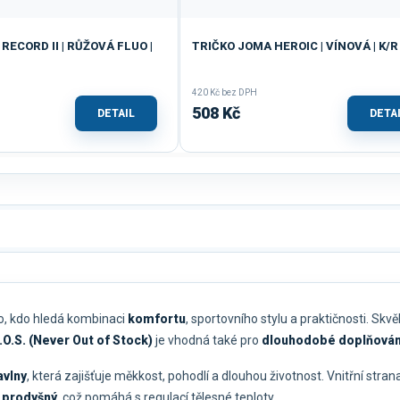
RECORD II | RŮŽOVÁ FLUO |
TRIČKO JOMA HEROIC | VÍNOVÁ | K/R
420 Kč bez DPH
508 Kč
DETAIL
DETA
ho, kdo hledá kombinaci
komfortu
, sportovního stylu a praktičnosti. Skv
.O.S. (Never Out of Stock)
je vhodná také pro
dlouhodobé doplňován
avlny
, která zajišťuje měkkost, pohodlí a dlouhou životnost. Vnitřní stra
ň
prodyšný
, což pomáhá s regulací tělesné teploty.