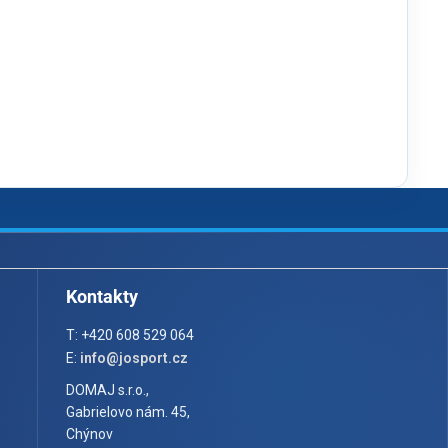
Kontakty
T: +420 608 529 064
E:
info@josport.cz
DOMAJ s.r.o.,
Gabrielovo nám. 45,
Chýnov