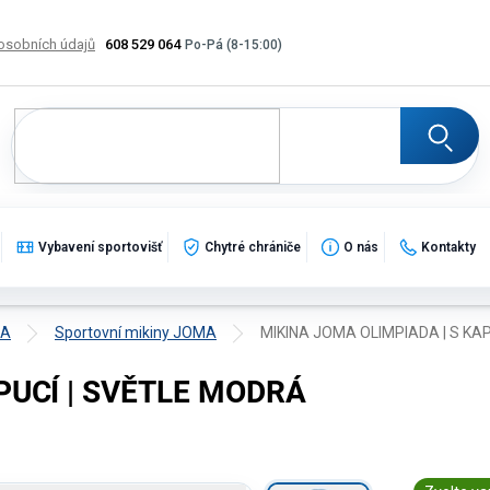
osobních údajů
608 529 064
Výměna, vrácení a reklamace zboží
Katalogy
Potisk
Vybavení sportovišť
Chytré chrániče
O nás
Kontakty
MA
Sportovní mikiny JOMA
MIKINA JOMA OLIMPIADA | S KA
PUCÍ | SVĚTLE MODRÁ