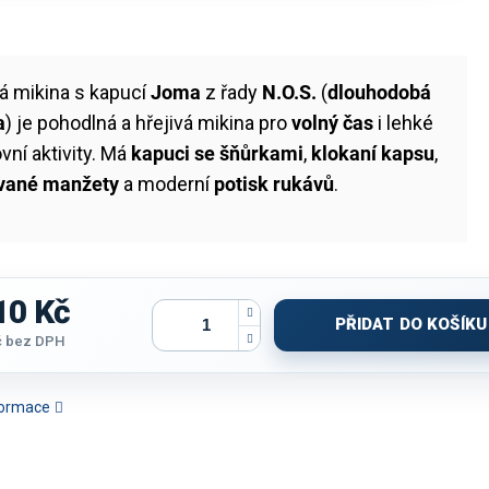
á mikina s kapucí
Joma
z řady
N.O.S.
(
dlouhodobá
a
) je pohodlná a hřejivá mikina pro
volný čas
i lehké
vní aktivity. Má
kapuci se šňůrkami
,
klokaní kapsu
,
vané manžety
a moderní
potisk rukávů
.
10 Kč
PŘIDAT DO KOŠÍKU
č
bez DPH
nformace
MIKINA JOMA
MIKINA JOMA R-NIGHT |
MIKINA JOMA PHOENIX III
MIKINA 
HAMPIONSHIP 20 |
POLOZIP | ČERNÁ
| ČERVENÁ-ČERNÁ
PREMIUM |
LOZIP | MENTOLOVĚ
ČERVE
ZELENÁ-ČERNÁ