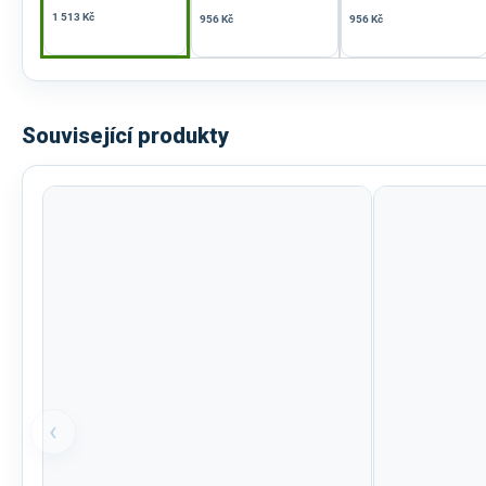
1 513 Kč
956 Kč
956 Kč
Související produkty
‹