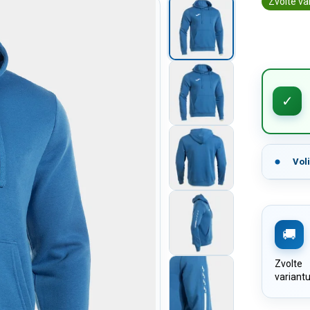
Zvolte va
Vol
Zvolte
variant