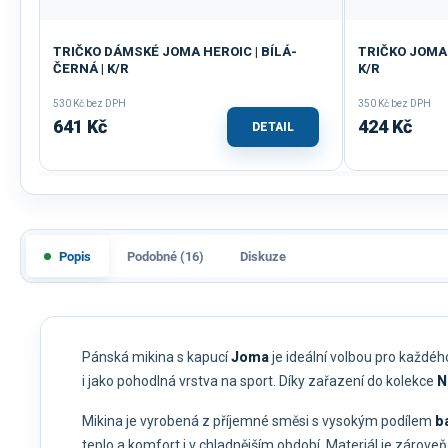
TRIČKO DÁMSKÉ JOMA HEROIC | BÍLÁ-
TRIČKO JOMA 
ČERNÁ | K/R
K/R
530 Kč bez DPH
350 Kč bez DPH
641 Kč
424 Kč
DETAIL
Popis
Podobné (16)
Diskuze
Pánská mikina s kapucí
Joma
je ideální volbou pro každé
i jako pohodlná vrstva na sport. Díky zařazení do kolekce
N
Mikina je vyrobená z příjemné směsi s vysokým podílem
b
teplo a komfort i v chladnějším období. Materiál je zárove