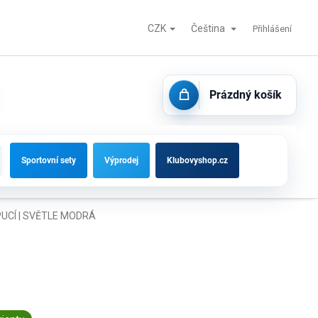
CZK
Čeština
Fotbalové branky, střídačky a vybavení hřišť
Kontakty
Přihlášení
Prázdný košík
NÁKUPNÍ
KOŠÍK
Sportovní sety
Výprodej
Klubovyshop.cz
PUCÍ | SVĚTLE MODRÁ