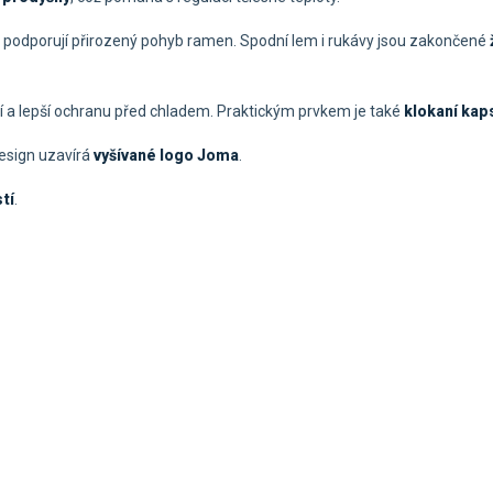
é podporují přirozený pohyb ramen. Spodní lem i rukávy jsou zakončené
 a lepší ochranu před chladem. Praktickým prvkem je také
klokaní kap
esign uzavírá
vyšívané logo Joma
.
tí
.