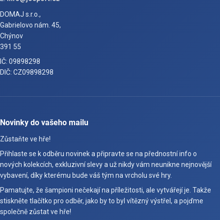
DOMAJ s.r.o.,
Gabrielovo nám. 45,
Chýnov
391 55
IČ: 09898298
DIČ: CZ09898298
Novinky do vašeho mailu
Zůstaňte ve hře!
Přihlaste se k odběru novinek a připravte se na přednostní info o
nových kolekcích, exkluzivní slevy a už nikdy vám neunikne nejnovější
vybavení, díky kterému bude váš tým na vrcholu své hry.
Pamatujte, že šampioni nečekají na příležitosti, ale vytvářejí je. Takže
stiskněte tlačítko pro odběr, jako by to byl vítězný výstřel, a pojďme
společně zůstat ve hře!