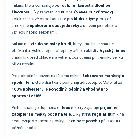
mikina, která kombinuje
pohodlí, funkčnost a dlouhou
životnost
. Díky zařazení do
N.O.S. (Never Out of Stock)
kolekce je skvělou volbou také pro
kluby a týmy
, protože
umožňuje
opakované doobjednávky
a udržení jednotného
vzhledu napříč sezónami.
Mikina má
zip do poloviny hrudi
, který umožňuje snadné
oblékání a rychlou regulaci teploty během aktivity.
Vysoký límec
chrání krk před chladem a větrem, což oceníš při tréninku venku i
při cestování.
Pro pohodlné usazení na těle má mikina
žebrované manžety a
spodní lem
, které drží tvar a pomáhají udržet teplo. Materiál ze
100% polyesteru
je
pohodlný, odolný a vhodný pro
sportovní zátěž
.
Vnitřní strana je doplněna o
fleece
, který zajišťuje
příjemné
zateplení a měkký pocit na těle
. Díky střihu
regular fit
mikina
neomezuje v pohybu a poskytuje
volnost pohybu
při sportu i
běžném nošení.