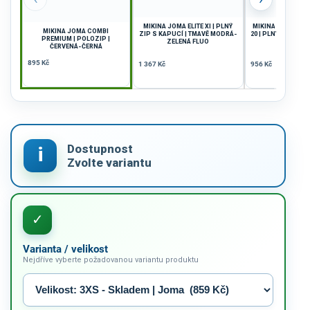
MIKINA JOMA ELITE XI | PLNÝ
MIKINA JOMA C
MIKINA JOMA COMBI
ZIP S KAPUCÍ | TMAVĚ MODRÁ-
20 | PLNÝ ZIP | Č
PREMIUM | POLOZIP |
ZELENÁ FLUO
ČERVENÁ-ČERNÁ
895 Kč
1 367 Kč
956 Kč
Varianta / velikost
Nejdříve vyberte požadovanou variantu produktu