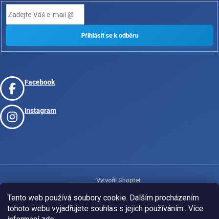
Facebook
Instagram
Vytvořil Shoptet
Tento web používá soubory cookie. Dalším procházením
tohoto webu vyjadřujete souhlas s jejich používáním.. Více
Copyright 2026
www.josport.cz
. Všechna práva vyhrazena.