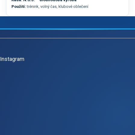
Použití:
trénink, volný čas, klubové oblečení
Z
á
p
Instagram
a
t
í