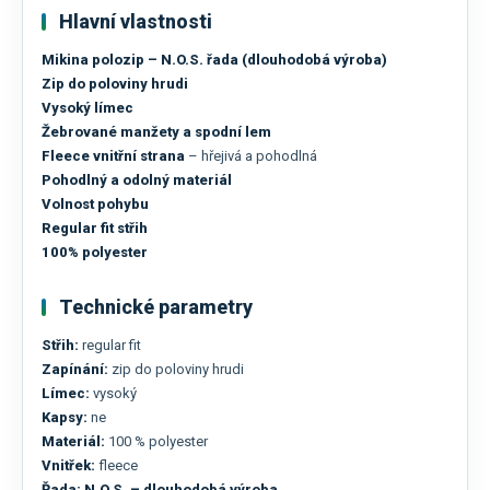
Hlavní vlastnosti
Mikina polozip – N.O.S. řada (dlouhodobá výroba)
Zip do poloviny hrudi
Vysoký límec
Žebrované manžety a spodní lem
Fleece vnitřní strana
– hřejivá a pohodlná
Pohodlný a odolný materiál
Volnost pohybu
Regular fit střih
100% polyester
Technické parametry
Střih:
regular fit
Zapínání:
zip do poloviny hrudi
Límec:
vysoký
Kapsy:
ne
Materiál:
100 % polyester
Vnitřek:
fleece
Řada:
N.O.S. – dlouhodobá výroba