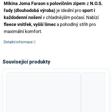
Mikina Joma Faraon s polovičním zipem
z
N.O.S.
řady (dlouhodobá výroba)
je ideální pro
sport i
každodenní nošení
v chladnějším počasí. Nabízí
fleece vnitřek
,
vyšší límec
a pohodlný střih pro
maximální komfort.
Detailní informace
Související produkty