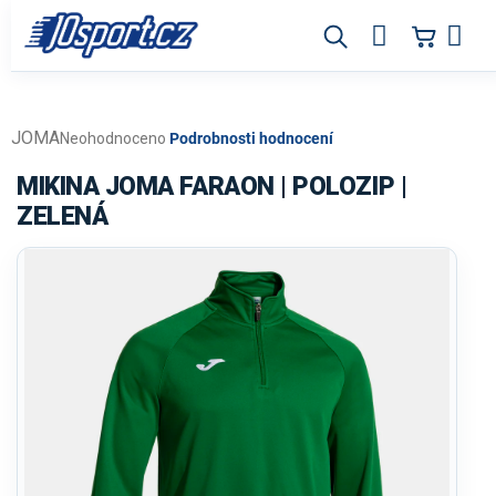
Přejít
na
obsah
JOMA
Průměrné
Neohodnoceno
Podrobnosti hodnocení
hodnocení
produktu
MIKINA JOMA FARAON | POLOZIP |
je
ZELENÁ
0,0
z
5
hvězdiček.