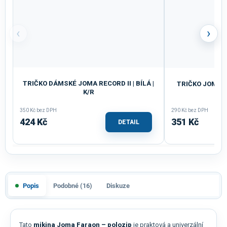
‹
›
TRIČKO DÁMSKÉ JOMA RECORD II | BÍLÁ |
TRIČKO JOMA C
K/R
350 Kč bez DPH
290 Kč bez DPH
424 Kč
351 Kč
DETAIL
Popis
Podobné (16)
Diskuze
Tato
mikina Joma Faraon – polozip
je praktová a univerzální