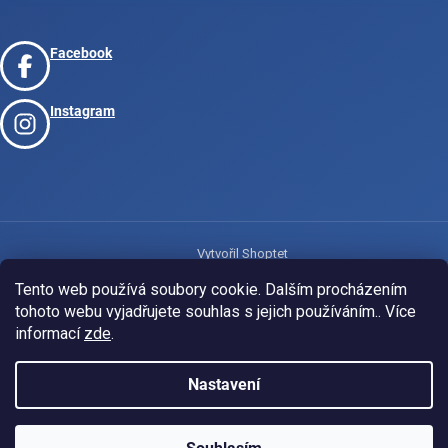
Facebook
Instagram
Vytvořil Shoptet
Tento web používá soubory cookie. Dalším procházením
tohoto webu vyjadřujete souhlas s jejich používáním.. Více
Copyright 2026
www.josport.cz
. Všechna práva vyhrazena.
informací
zde
.
Nastavení
KLUBOVÁ NABÍDKA