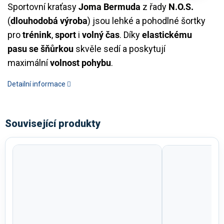
Sportovní kraťasy
Joma Bermuda
z řady
N.O.S.
(
dlouhodobá výroba
) jsou lehké a pohodlné šortky
pro
trénink
,
sport
i
volný čas
. Díky
elastickému
pasu se šňůrkou
skvěle sedí a poskytují
maximální
volnost pohybu
.
Detailní informace
Související produkty