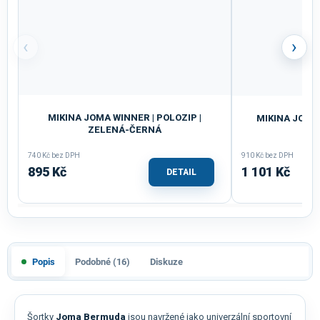
‹
›
MIKINA JOMA WINNER | POLOZIP |
MIKINA JOMA 
ZELENÁ-ČERNÁ
740 Kč bez DPH
910 Kč bez DPH
895 Kč
1 101 Kč
DETAIL
Popis
Podobné (16)
Diskuze
Šortky
Joma Bermuda
jsou navržené jako univerzální sportovní