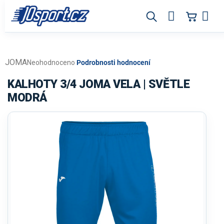
Přejít
na
obsah
JOMA
Průměrné
Neohodnoceno
Podrobnosti hodnocení
hodnocení
produktu
KALHOTY 3/4 JOMA VELA | SVĚTLE
je
MODRÁ
0,0
z
5
hvězdiček.