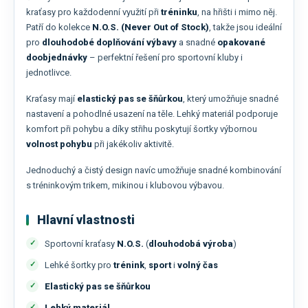
kraťasy pro každodenní využití při
tréninku
, na hřišti i mimo něj.
Patří do kolekce
N.O.S. (Never Out of Stock)
, takže jsou ideální
pro
dlouhodobé doplňování výbavy
a snadné
opakované
doobjednávky
– perfektní řešení pro sportovní kluby i
jednotlivce.
Kraťasy mají
elastický pas se šňůrkou
, který umožňuje snadné
nastavení a pohodlné usazení na těle. Lehký materiál podporuje
komfort při pohybu a díky střihu poskytují šortky výbornou
volnost pohybu
při jakékoliv aktivitě.
Jednoduchý a čistý design navíc umožňuje snadné kombinování
s tréninkovým trikem, mikinou i klubovou výbavou.
Hlavní vlastnosti
Sportovní kraťasy
N.O.S.
(
dlouhodobá výroba
)
Lehké šortky pro
trénink
,
sport
i
volný čas
Elastický pas se šňůrkou
Lehký materiál