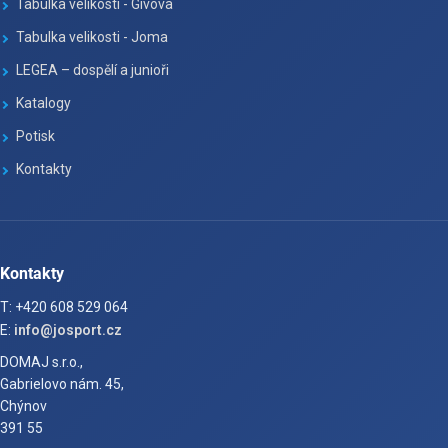
Tabulka velikosti - Givova
Tabulka velikosti - Joma
LEGEA – dospělí a junioři
Katalogy
Potisk
Kontakty
Kontakty
T: +420 608 529 064
E:
info@josport.cz
DOMAJ s.r.o.,
Gabrielovo nám. 45,
Chýnov
391 55