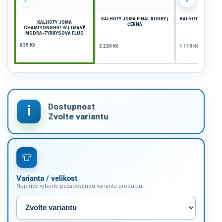
KALHOTY JOMA FINAL RUGBY |
KALHOTY DÁMSKÉ 
KALHOTY JOMA
ČERNÁ
ČERN
CHAMPIONSHIP IV | TMAVĚ
MODRÁ-TYRKYSOVÁ FLUO
835 Kč
2 226 Kč
1 113 Kč
Varianta / velikost
Nejdříve vyberte požadovanou variantu produktu