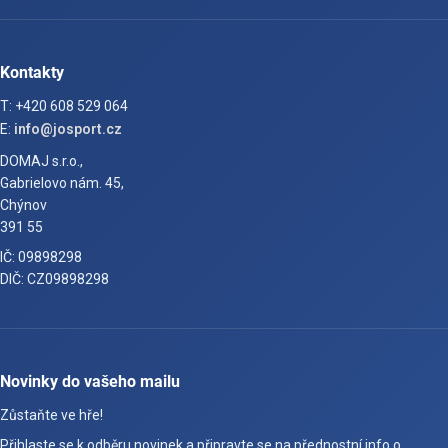
Kontakty
T: +420 608 529 064
E:
info@josport.cz
DOMAJ s.r.o.,
Gabrielovo nám. 45,
Chýnov
391 55
IČ: 09898298
DIČ: CZ09898298
Novinky do vašeho mailu
Zůstaňte ve hře!
Přihlaste se k odběru novinek a připravte se na přednostní info o