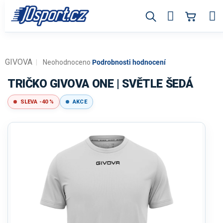
Přejít
na
obsah
GIVOVA
Průměrné
Neohodnoceno
Podrobnosti hodnocení
hodnocení
produktu
TRIČKO GIVOVA ONE | SVĚTLE ŠEDÁ
je
0,0
SLEVA -40 %
AKCE
z
5
hvězdiček.