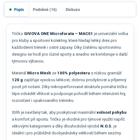
Popis
Podobné (16)
Diskuze
Tričko
GIVOVA ONE Microforata – MAC01
je univerzální volba
pro kluby a sportovní kolektivy, které hledají lehký dres pro
každodenní trénink i ostré zápasy. Díky čistému sportovnímu
designu se hodí pro různé sporty a snadno se kombinuje s další
týmovou výbavou.
Materiál
Micro Mesh
ze
100% polyesteru
s nízkou gramáží
120 g
zajišťuje vysokou lehkost, dobrou prodyšnost a příjemný
pocit při nošení. Díky mikroperforované struktuře pomáhá tričko
lépe odvádět vlhkost a podporuje pohodlí během intenzivní hry,
rozcvičení i opakovaného tréninku.
Střih je navržený tak, aby poskytoval maximální
volnost pohybu
a komfort při sportu. Tričko je vhodné pro týmové využití napříč
věkovými kategoriemi a díky dlouhodobé výrobě
N.O.S.
je
ideální i pro průběžné doobjednávky velikostí během sezóny.