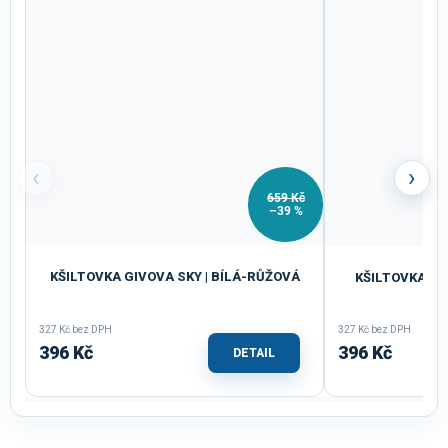
‹
›
659 Kč
–39 %
KŠILTOVKA GIVOVA SKY | BÍLÁ-RŮŽOVÁ
KŠILTOVKA GI
327 Kč bez DPH
327 Kč bez DPH
396 Kč
396 Kč
DETAIL