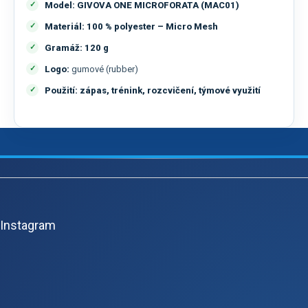
Model:
GIVOVA ONE MICROFORATA (MAC01)
Materiál:
100 % polyester – Micro Mesh
Gramáž:
120 g
Logo:
gumové (rubber)
Použití:
zápas, trénink, rozcvičení, týmové využití
Z
á
p
Instagram
a
t
í