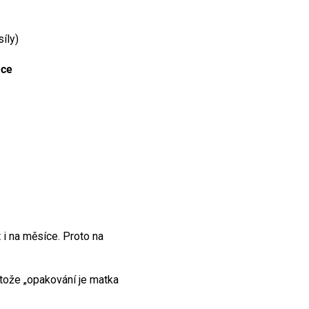
síly)
ace
 i na měsíce. Proto na
otože „opakování je matka