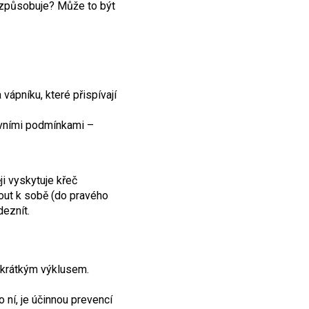
č způsobuje? Může to být
 vápníku, které přispívají
ovními podmínkami –
ji vyskytuje křeč
nout k sobě (do pravého
deznít.
a krátkým výklusem.
o ní, je účinnou prevencí