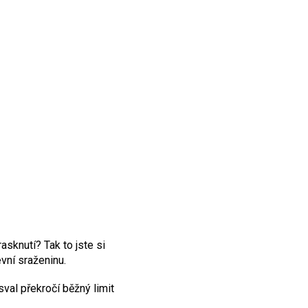
asknutí? Tak to jste si
evní sraženinu.
val překročí běžný limit