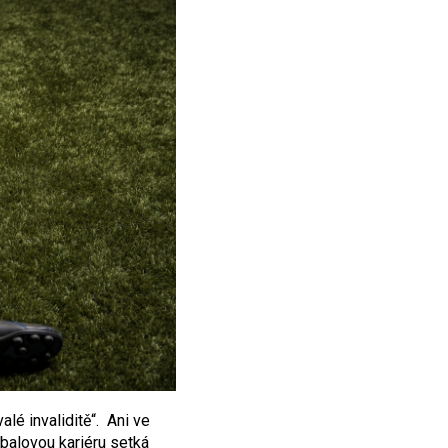
lé invaliditě“. Ani ve
tbalovou kariéru setká