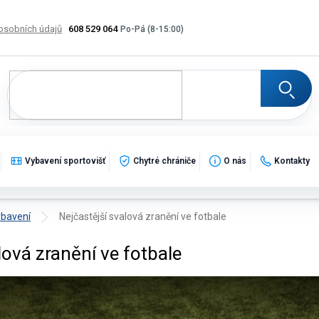
osobních údajů
608 529 064
Výměna, vrácení a reklamace zboží
Katalogy
Potisk
Vybavení sportovišť
Chytré chrániče
O nás
Kontakty
ybavení
Nejčastější svalová zranění ve fotbale
lová zranění ve fotbale