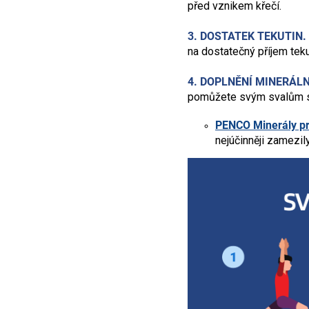
před vznikem křečí.
3. DOSTATEK TEKUTIN.
na dostatečný příjem tekut
4. DOPLNĚNÍ MINERÁLN
pomůžete svým svalům s
PENCO Minerály pr
nejúčinněji zamezil