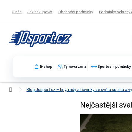
Přejít
na
O nás
Jak nakupovat
Obchodní podmínky
Podmínky ochrany 
obsah
E-shop
Týmová zóna
Sportovní pomůcky
Domů
Blog Josport.cz – tipy, rady a novinky ze světa sportu a v
Nejčastější sva