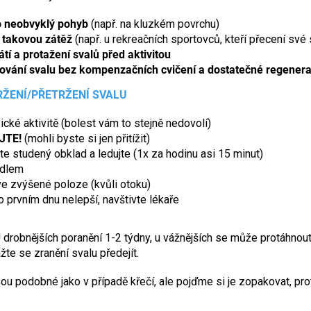
o neobvyklý pohyb
(např. na kluzkém povrchu)
a takovou zátěž
(např. u rekreačních sportovců, kteří přecení své 
tí a protažení svalů před aktivitou
ování svalu bez kompenzačních cvičení a dostatečné regener
RŽENÍ/PŘETRŽENÍ SVALU
ické aktivitě (bolest vám to stejně nedovolí)
JTE!
(mohli byste si jen přitížit)
te studený obklad a ledujte (1x za hodinu asi 15 minut)
adlem
ve zvýšené poloze (kvůli otoku)
 prvním dnu nelepší, navštivte lékaře
 drobnějších poranění 1-2 týdny, u vážnějších se může protáhnout
te se zranění svalu předejít.
ou podobné jako v případě křečí, ale pojďme si je zopakovat, pr