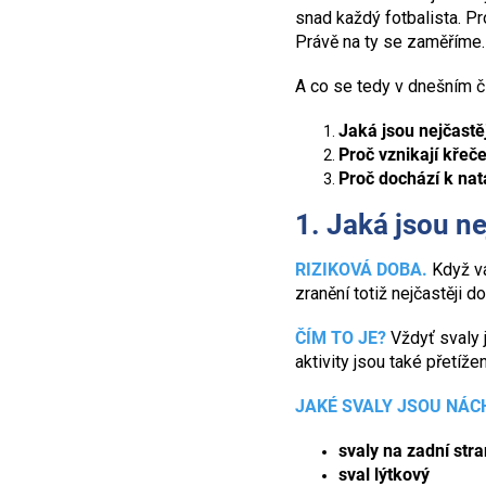
snad každý fotbalista. Pr
Právě na ty se zaměříme.
A co se tedy v dnešním č
Jaká jsou nejčastě
Proč vznikají křeče
Proč dochází k nata
1. Jaká jsou ne
RIZIKOVÁ DOBA.
Když vá
zranění totiž nejčastěji 
ČÍM TO JE?
Vždyť svaly 
aktivity jsou také přetíž
JAKÉ SVALY JSOU NÁC
svaly na zadní str
sval lýtkový