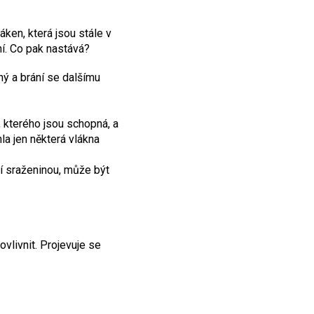
ken, která jsou stále v
ní. Co pak nastává?
ený a brání se dalšímu
, kterého jsou schopná, a
hla jen některá vlákna
ní sraženinou, může být
vlivnit. Projevuje se