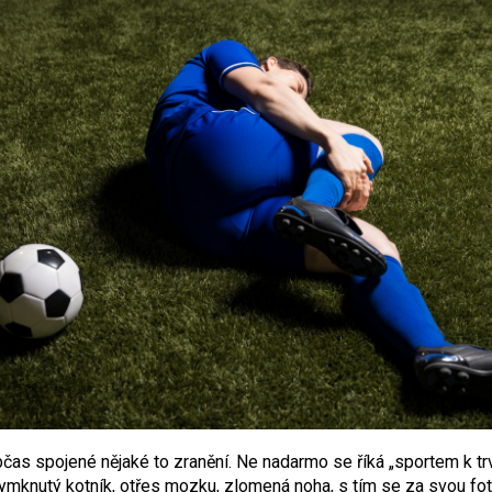
as spojené nějaké to zranění. Ne nadarmo se říká „sportem k trva
Vymknutý kotník, otřes mozku, zlomená noha, s tím se za svou fo