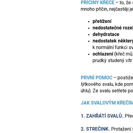
PŘÍČINY KŘEČE
– to, že
mnoho příčin, nejčastěji j
přetížení
nedostatečné rozeh
dehydratace
nedostatek někter
k normální funkci s
ochlazení
(křeč můž
prudký studený vítr
PRVNÍ POMOC
– postiže
lýtkového svalu, kde pomá
úhlu). Ze svalu setřete p
JAK SVALOVÝM KŘEČÍM
1. ZAHŘÁTÍ SVALŮ.
Před
2. STREČINK.
Protažení s