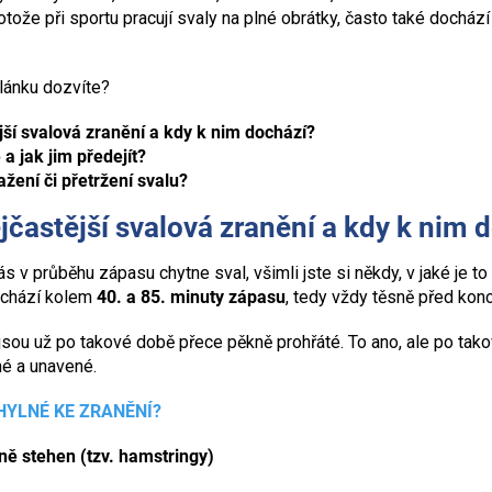
otože při sportu pracují svaly na plné obrátky, často také dochá
lánku dozvíte?
jší svalová zranění a kdy k nim dochází?
 a jak jim předejít?
žení či přetržení svalu?
jčastější svalová zranění a kdy k nim 
s v průběhu zápasu chytne sval, všimli jste si někdy, v jaké je 
dochází kolem
40. a 85. minuty zápasu
, tedy vždy těsně před ko
jsou už po takové době přece pěkně prohřáté. To ano, ale po tako
ené a unavené.
HYLNÉ KE ZRANĚNÍ?
aně stehen (tzv. hamstringy)