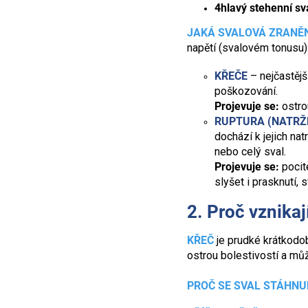
4hlavý stehenní sv
JAKÁ SVALOVÁ ZRANĚN
napětí (svalovém tonusu).
KŘEČE
– nejčastějš
poškozování.
Projevuje se:
ostrou
RUPTURA (NATRŽE
dochází k jejich nat
nebo celý sval.
Projevuje se:
pocite
slyšet i prasknutí, 
2. Proč vznikaj
KŘEČ
je prudké krátkodob
ostrou bolestivostí a můž
PROČ SE SVAL STÁHNU