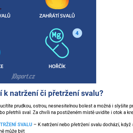
 k natržení či přetržení svalu?
ucítíte prudkou, ostrou, nesnesitelnou bolest a možná i slyšíte pr
o přetrhli sval. Za chvíli na postiženém místě uvidíte i otok a kr
ETRŽENÍ SVALU
– K natržení nebo přetržení svalu dochází, když s
ině může být