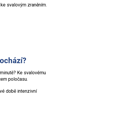
zí ke svalovým zraněním.
dochází?
to minutě? Ke svalovému
ncem poločasu.
vé době intenzivní