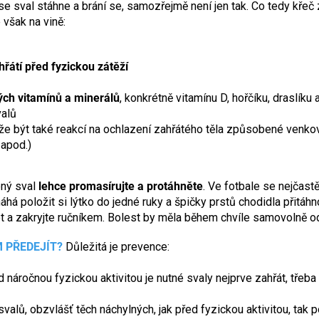
 se sval stáhne a brání se, samozřejmě není jen tak. Co tedy kře
e však na vině:
řátí před fyzickou zátěží
ých vitamínů a minerálů
, konkrétně vitamínu D, hořčíku, draslíku a
valů
e být také reakcí na ochlazení zahřátého těla způsobené venk
 apod.)
ný sval
lehce promasírujte a protáhněte
. Ve fotbale se nejčastě
há položit si lýtko do jedné ruky a špičky prstů chodidla přitáh
ot a zakryjte ručníkem. Bolest by měla během chvíle samovolně o
 PŘEDEJÍT?
Důležitá je prevence:
 náročnou fyzickou aktivitou je nutné svaly nejprve zahřát, třeb
valů, obzvlášť těch náchylných, jak před fyzickou aktivitou, tak p