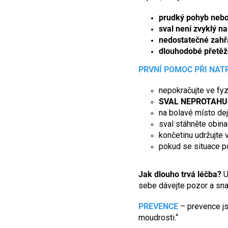
prudký pohyb neb
sval není zvyklý n
nedostatečné zahřá
dlouhodobé přetěž
PRVNÍ POMOC PŘI NAT
nepokračujte ve fyz
SVAL NEPROTAHU
na bolavé místo dej
sval stáhněte obin
končetinu udržujte 
pokud se situace po
Jak dlouho trvá léčba?
U
sebe dávejte pozor a snaž
PREVENCE
– prevence js
moudrosti.“