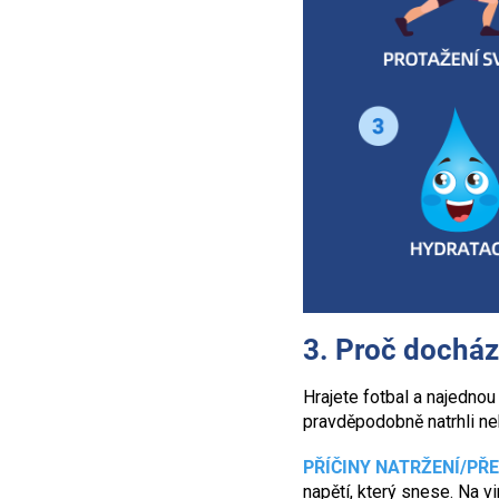
3. Proč dochází
Hrajete fotbal a najednou 
pravděpodobně natrhli neb
PŘÍČINY NATRŽENÍ/PŘ
napětí, který snese. Na v