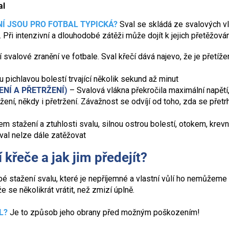
al
Í JSOU PRO FOTBAL TYPICKÁ?
Sval se skládá ze svalových vlá
 Při intenzivní a dlouhodobé zátěži může dojít k jejich přetěžová
í svalové zranění ve fotbale. Sval křečí dává najevo, že je přetíž
 pichlavou bolestí trvající několik sekund až minut
NÍ A PŘETRŽENÍ)
– Svalová vlákna překročila maximální napětí
ržení, někdy i přetržení. Závažnost se odvíjí od toho, zda se přetr
m stažení a ztuhlosti svalu, silnou ostrou bolestí, otokem, krev
sval nelze dále zatěžovat
í křeče a jak jim předejít?
é stažení svalu, které je nepříjemné a vlastní vůlí ho nemůžeme o
e se několikrát vrátit, než zmizí úplně.
L?
Je to způsob jeho obrany před možným poškozením!