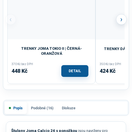
‹
›
TRENKY JOMA TOKIO II | ČERNÁ-
TRENKY DÁMSK
ORANŽOVÁ
370 Kč bez DPH
350 Kč bez DPH
448 Kč
424 Kč
DETAIL
Popis
Podobné (16)
Diskuze
Štulpny Joma Calcio 24 s ponožkou
jsou navrženy pro