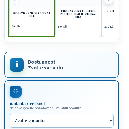
ŠTULPNY JOMA FOOTBALL
ŠTULPNY JOMA CL
ŠTULPNY JOMA CLASSIC 4 |
PROFESSIONAL II | ZELENÁ-
ŽLUTÁ
BÍLÁ
BÍLÁ
254 Kč
254 Kč
230 Kč
Varianta / velikost
Nejdříve vyberte požadovanou variantu produktu