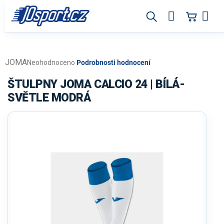
Přejít
na
obsah
JOMA
Průměrné
Neohodnoceno
Podrobnosti hodnocení
hodnocení
produktu
ŠTULPNY JOMA CALCIO 24 | BÍLÁ-
je
SVĚTLE MODRÁ
0,0
z
5
hvězdiček.