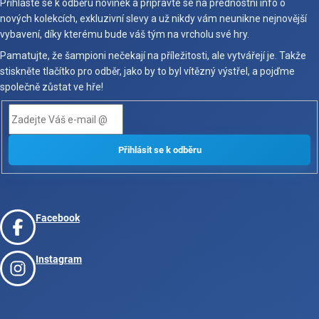
Přihlaste se k odběru novinek a připravte se na přednostní info o
nových kolekcích, exkluzivní slevy a už nikdy vám neunikne nejnovější
vybavení, díky kterému bude váš tým na vrcholu své hry.
Pamatujte, že šampioni nečekají na příležitosti, ale vytvářejí je. Takže
stiskněte tlačítko pro odběr, jako by to byl vítězný výstřel, a pojďme
společně zůstat ve hře!
Facebook
Instagram