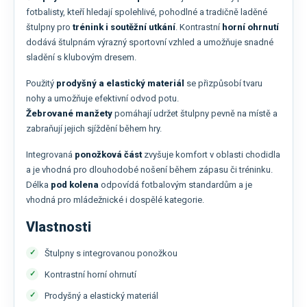
fotbalisty, kteří hledají spolehlivé, pohodlné a tradičně laděné
štulpny pro
trénink i soutěžní utkání
. Kontrastní
horní ohrnutí
dodává štulpnám výrazný sportovní vzhled a umožňuje snadné
sladění s klubovým dresem.
Použitý
prodyšný a elastický materiál
se přizpůsobí tvaru
nohy a umožňuje efektivní odvod potu.
Žebrované manžety
pomáhají udržet štulpny pevně na místě a
zabraňují jejich sjíždění během hry.
Integrovaná
ponožková část
zvyšuje komfort v oblasti chodidla
a je vhodná pro dlouhodobé nošení během zápasu či tréninku.
Délka
pod kolena
odpovídá fotbalovým standardům a je
vhodná pro mládežnické i dospělé kategorie.
Vlastnosti
Štulpny s integrovanou ponožkou
Kontrastní horní ohrnutí
Prodyšný a elastický materiál