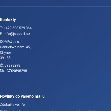
Kontakty
T: +420 608 529 064
E:
info@josport.cz
DOMAJ s.r.o.,
Gabrielovo nám. 45,
Chýnov
391 55
IČ: 09898298
DIČ: CZ09898298
Novinky do vašeho mailu
Zůstaňte ve hře!